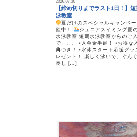
2026.07.30
【締め切りまでラスト1日！】短
泳教室
夏だけのスペシャルキャンペー
催中！
ジュニアスイミング夏
水泳教室 短期水泳教室からのご
で、、、 •入会金半額！ •お得な
典つき！ •水泳スタート応援グッ
レゼント！ 楽しく泳いで、ぐん
長し […]