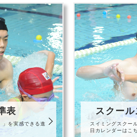
準表
スクール
！」を実感できる進
スイミングスクー
日カレンダーはこ