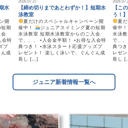
2026.07.27
2026.07.
期水
【締め切りまであとわずか！】短期水
【この
泳教室
う！】
ン開
夏だけのスペシャルキャンペーン開
夏だ
の短期
催中！
ジュニアスイミング夏の短期
催中
入会
水泳教室 短期水泳教室からのご入会
水泳教
入会特
で、、、 •入会金半額！ •お得な入会特
で、、
ズプ
典つき！ •水泳スタート応援グッズプ
典つき
ぐん成
レゼント！ 楽しく泳いで、ぐんぐん成
レゼン
長し […]
長し [
ジュニア新着情報一覧へ