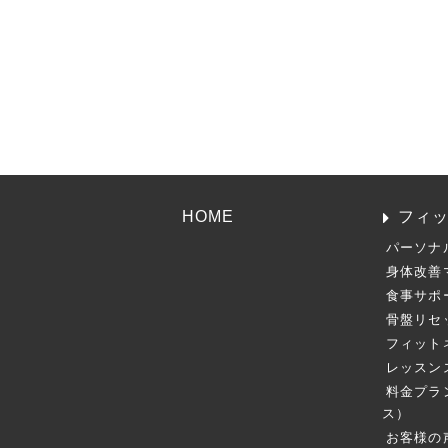
HOME
フィ
パーソナ
身体改善
食事サポ
骨盤リセ
フィット
レッスン
料金プラ
ス）
お客様の