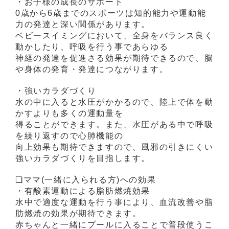
・お子様の成長のサポート
0歳から6歳までのスポーツは知的能力や運動能
力の発達と深い関係があります。
ベビースイミングにおいて、全身をバランス良く
動かしたり、呼吸を行う事で
あらゆる
神経の発達を促進さる効果が期待できるので、脳
や身体の発育・発達
につながります。
・強いカラダづくり
水の中に入ると水圧がかかるので、陸上で体を動
かすよりも多くの運動量を
得ることができます。また、水圧がある中で呼吸
を繰り返すので心肺機能の
向上効果も期待できますので、風邪の引きにくい
強いカラダづくりを目指し
ます。
❏ママ(一緒に入られる方)への効果
・有酸素運動による脂肪燃焼効果
水中で適度な運動を行う事により、血流改善や脂
肪燃焼の効果が期待できます。
赤ちゃんと一緒にプールに入ることで普段使うこ