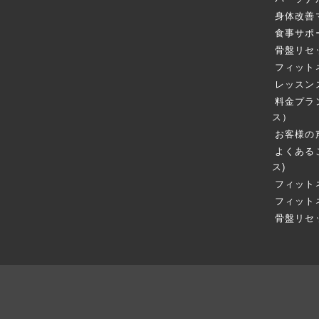
身体改善
食事サポ
骨盤リセ
フィット
レッスン
料金プラ
ス）
お客様の
よくある
ス)
フィット
フィット
骨盤リセ