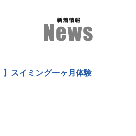
！】スイミング一ヶ月体験
！