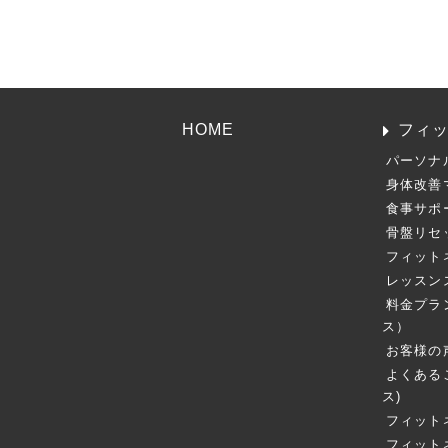
HOME
フィ
パーソナ
身体改善
食事サポ
骨盤リセ
フィット
レッスン
料金プラ
ス）
お客様の
よくある
ス)
フィット
フィット