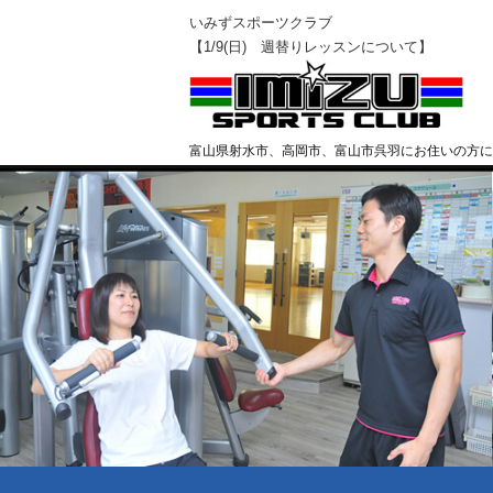
いみずスポーツクラブ
【1/9(日) 週替りレッスンについて】
富山県射水市、高岡市、富山市呉羽にお住いの方に
クラブ