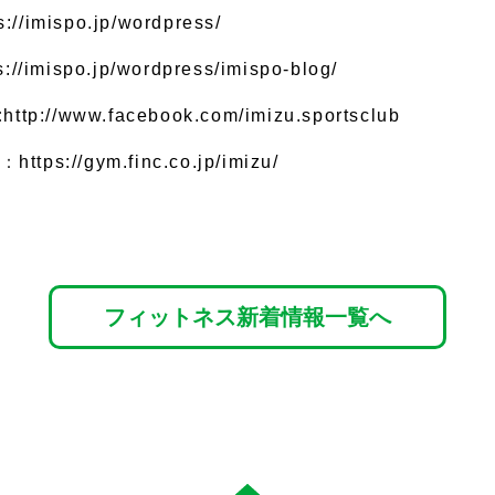
s://imispo.jp/wordpress/
s://imispo.jp/wordpress/imispo-blog/
:
http://www.facebook.com/imizu.sportsclub
ム：
https://gym.finc.co.jp/imizu/
フィットネス新着情報一覧へ