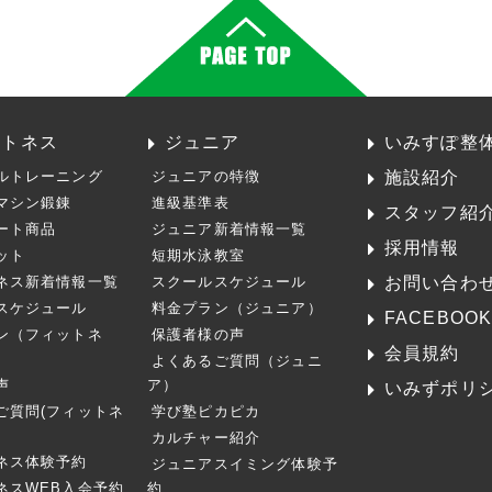
ットネス
ジュニア
いみすぽ整
施設紹介
ルトレーニング
ジュニアの特徴
マシン鍛錬
進級基準表
スタッフ紹
ート商品
ジュニア新着情報一覧
採用情報
ット
短期水泳教室
お問い合わ
ネス新着情報一覧
スクールスケジュール
スケジュール
料金プラン（ジュニア）
FACEBOO
ン（フィットネ
保護者様の声
会員規約
よくあるご質問（ジュニ
声
ア）
いみずポリ
ご質問(フィットネ
学び塾ピカピカ
カルチャー紹介
ネス体験予約
ジュニアスイミング体験予
ネスWEB入会予約
約