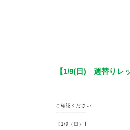
【1/9(日) 週替り
ご確認ください
——————
【1/9（日）】