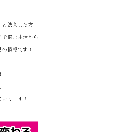
！と決意した方。
痛で悩む生活から
見の情報です！
は
て
ております！