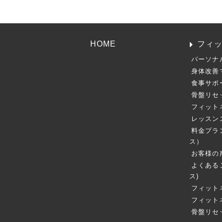
HOME
フィ
パーソナ
身体改善
食事サポ
骨盤リセ
フィット
レッスン
料金プラ
ス）
お客様の
よくある
ス)
フィット
フィット
骨盤リセ