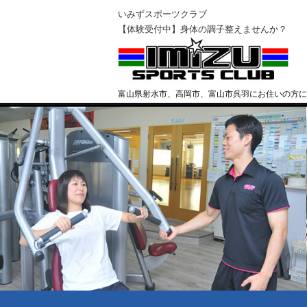
いみずスポーツクラブ
【体験受付中】身体の調子整えませんか？
富山県射水市、高岡市、富山市呉羽にお住いの方に
クラブ