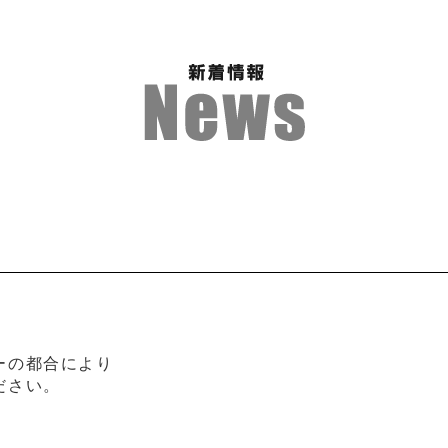
】
ーの都合により
ださい。