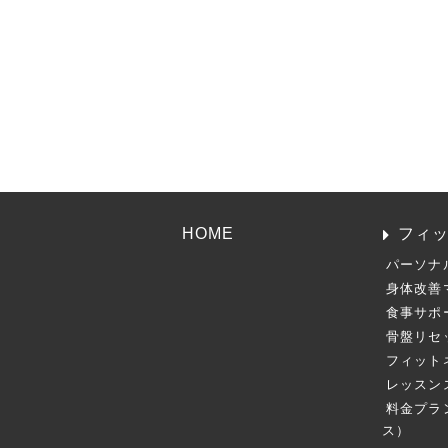
HOME
フィ
パーソナ
身体改善
食事サポ
骨盤リセ
フィット
レッスン
料金プラ
ス）